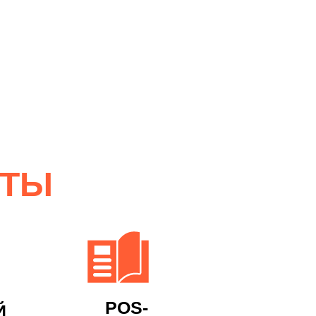
ОТЫ
POS-
Й