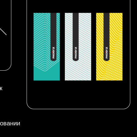
к
ровании