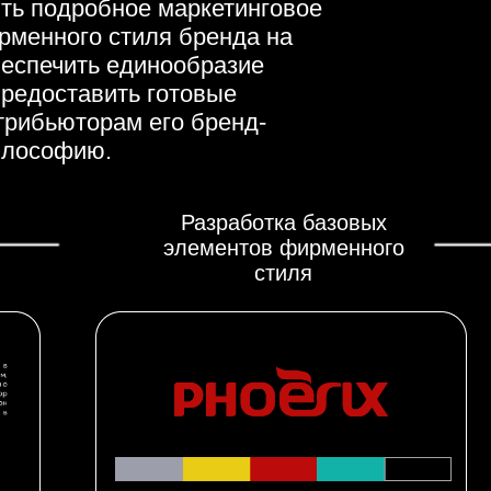
ить подробное маркетинговое
рменного стиля бренда на
беспечить единообразие
предоставить готовые
трибьюторам его бренд-
илософию.
Разработка базовых
элементов фирменного
стиля